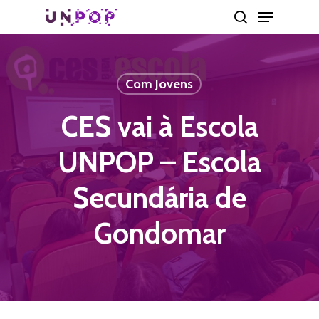
Skip
Menu
search
to
main
content
Com Jovens
CES vai à Escola
UNPOP – Escola
Secundária de
Gondomar