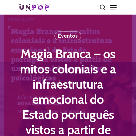
Skip
Menu
search
to
main
content
Eventos
Magia Branca – os
mitos coloniais e a
infraestrutura
emocional do
Estado português
vistos a partir de