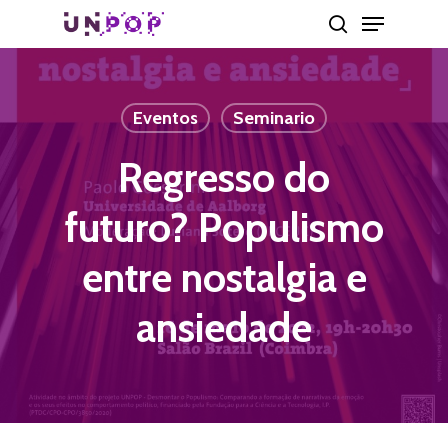
Skip
Menu
search
to
main
content
Eventos
Seminario
Regresso do
futuro? Populismo
entre nostalgia e
ansiedade