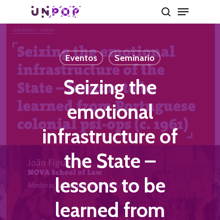
Skip
Menu
search
to
main
content
Eventos
Seminario
Seizing the
emotional
infrastructure of
the State –
lessons to be
learned from